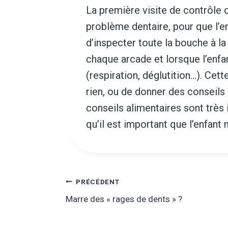
La première visite de contrôle ch
problème dentaire, pour que l’en
d’inspecter toute la bouche à l
chaque arcade et lorsque l’enfan
(respiration, déglutition…). Cett
rien, ou de donner des conseils p
conseils alimentaires sont très
qu’il est important que l’enfan
Navigation
PRÉCÉDENT
Marre des « rages de dents » ?
de
l’article