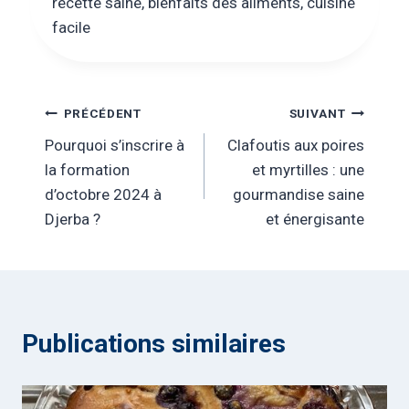
recette saine, bienfaits des aliments, cuisine
facile
Navigation
PRÉCÉDENT
SUIVANT
Pourquoi s’inscrire à
Clafoutis aux poires
de
la formation
et myrtilles : une
l’article
d’octobre 2024 à
gourmandise saine
Djerba ?
et énergisante
Publications similaires