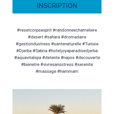
INSCRIPTION
#resetcorpsesprit #randonneechameliere
#desert #sahara #dromadaire
#gestiondustress #santenaturelle #Tunisie
#Djerba #Sabria #hoteljoyaparadisedjerba
#aquavitalspa #detente #repos #decouverte
#bienetre #vivresansstress #serenite
#massage #hammam