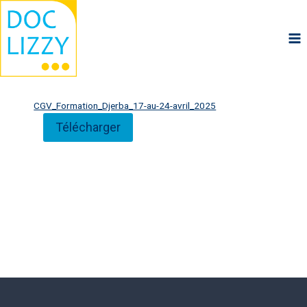
Aller
au
contenu
CGV_Formation_Djerba_17-au-24-avril_2025
Télécharger