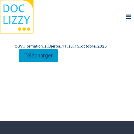
Aller
au
contenu
CGV_Formation_a_Djerba_11_au_15_octobre_2025
Télécharger